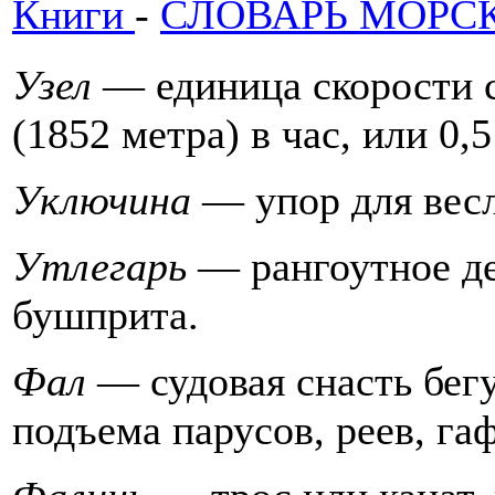
Книги
-
СЛОВАРЬ МОРС
Узел
— единица скорости с
(1852 метра) в час, или 0,
Уключина
— упор для вес
Утлегарь
— рангоутное д
бушприта.
Фал
— судовая снасть бег
подъема парусов, реев, га