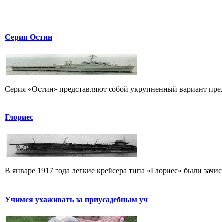
Серия Остин
Cерия «Остин» представляют собой укрупненный вариант пред
Глориес
В январе 1917 года легкие крейсера типа «Глориес» были зачисл
Учимся ухаживать за приусадебным уч