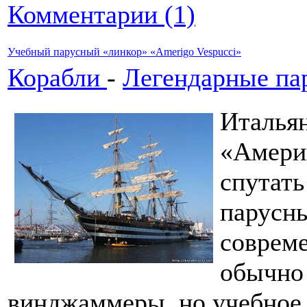
Комментарии (1)
Учебный парусный «линкор» «Amerigo Vespucci»
Корабли
-
Легендарные па
Италья
«Амери
спутать
парусн
соврем
обычно
винджаммеры, но учебное