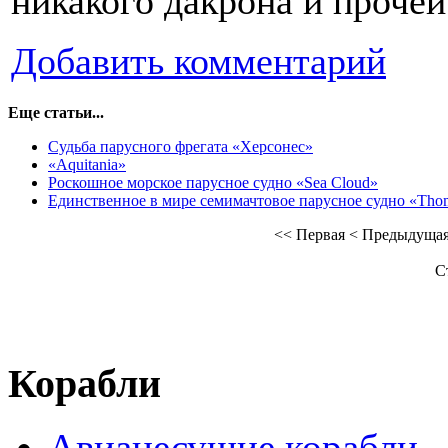
никакого дакрона и прочей
Добавить комментарий
Еще статьи...
Судьба парусного фрегата «Херсонес»
«Aquitania»
Роскошное морское парусное судно «Sea Cloud»
Единственное в мире семимачтовое парусное судно «Тhо
<<
Первая
<
Предыдуща
С
Корабли
Авианесущие корабли