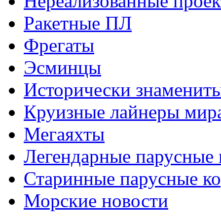
Нереализованные прое
Ракетные ПЛ
Фрегаты
Эсминцы
Исторически знаменит
Круизные лайнеры мир
Мегаяхты
Легендарные парусные 
Старинные парусные к
Морские новости