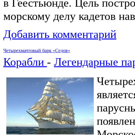
в Геестьюнде. Цель постр
морскому делу кадетов на
Добавить комментарий
Четырехмачтовый барк «Седов»
Корабли
-
Легендарные па
Четыре
являетс
парусны
появлен
Морско