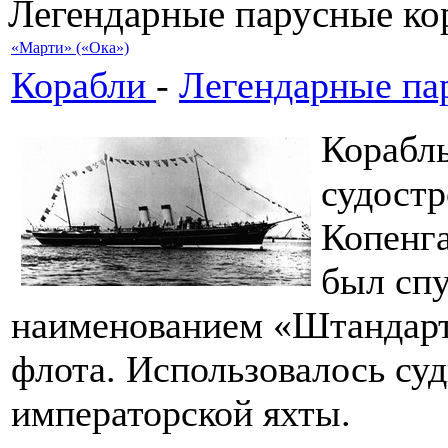
Легендарные парусные ко
«Марти» («Ока»)
Корабли
-
Легендарные па
Корабль
судостр
Копенга
был спу
наименованием «Штандарт»
флота. Использовалось суд
императорской яхты.