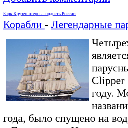
Барк Крузенштерн - гордость России
Корабли
-
Легендарные па
Четыре
являетс
парусны
Clipper
году. М
названи
года, было спущено на во