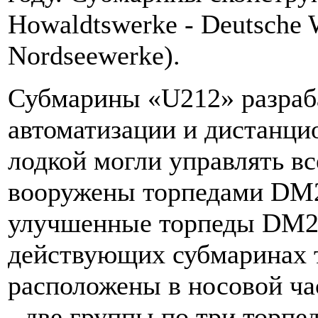
Howaldtswerke - Deutsche 
Nordseewerke).
Субмарины «U212» разраб
автоматизации и дистанцио
лодкой могли управлять вс
вооружены торпедами DM2
улучшенные торпеды DM2A
действующих субмаринах 
расположены в носовой ча
- две группы по три торпе