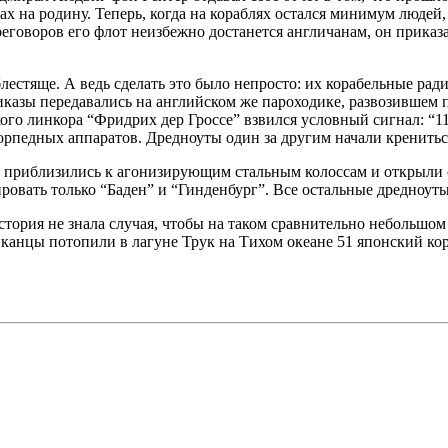
ах на родину. Теперь, когда на кораблях остался минимум люде
еговоров его флот неизбежно достанется англичанам, он приказа
естяще. А ведь сделать это было непросто: их корабельные ради
казы передавались на английском же пароходике, развозившем 
кого линкора “Фридрих дер Гроссе” взвился условный сигнал: “1
едных аппаратов. Дредноуты один за другим начали крениться
приблизились к агонизирующим стальным колоссам и открыли ог
ровать только “Баден” и “Гинденбург”. Все остальные дредноуты
стория не знала случая, чтобы на таком сравнительно небольшом 
риканцы потопили в лагуне Трук на Тихом океане 51 японский кор