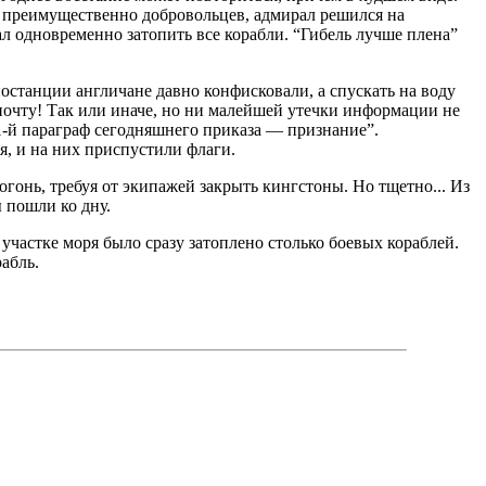
й, преимущественно добровольцев, адмирал решился на
л одновременно затопить все корабли. “Гибель лучше плена”
останции англичане давно конфисковали, а спускать на воду
почту! Так или иначе, но ни малейшей утечки информации не
1-й параграф сегодняшнего приказа — признание”.
, и на них приспустили флаги.
онь, требуя от экипажей закрыть кингстоны. Но тщетно... Из
 пошли ко дну.
участке моря было сразу затоплено столько боевых кораблей.
абль.