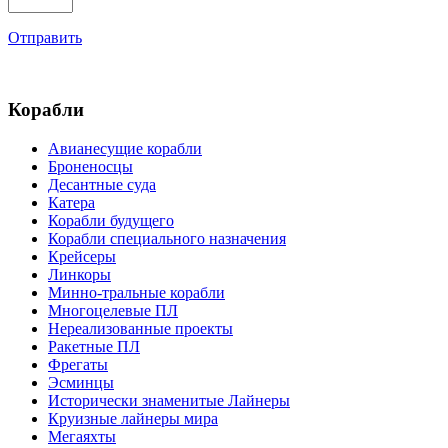
Отправить
Корабли
Авианесущие корабли
Броненосцы
Десантные суда
Катера
Корабли будущего
Корабли специального назначения
Крейсеры
Линкоры
Минно-тральные корабли
Многоцелевые ПЛ
Нереализованные проекты
Ракетные ПЛ
Фрегаты
Эсминцы
Исторически знаменитые Лайнеры
Круизные лайнеры мира
Мегаяхты