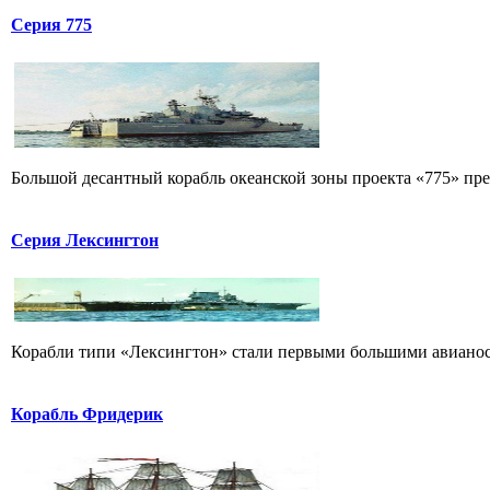
Серия 775
Большой десантный корабль океанской зоны проекта «775» пред
Серия Лексингтон
Корабли типи «Лексингтон» стали первыми большими авианосц
Корабль Фридерик