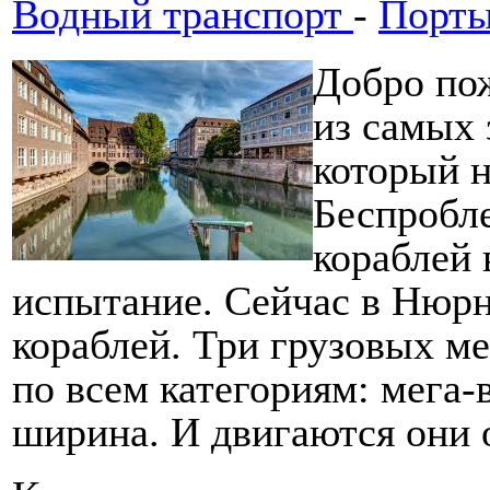
Водный транспорт
-
Порт
Добро пож
из самых 
который н
Беспробл
кораблей 
испытание. Сейчас в Нюрн
кораблей. Три грузовых м
по всем категориям: мега-
ширина. И двигаются они 