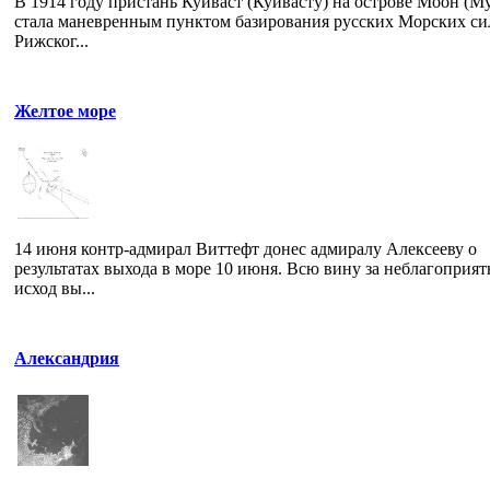
В 1914 году пристань Куйваст (Куйвасту) на острове Моон (М
стала маневренным пунктом базирования русских Морских си
Рижског...
Желтое море
14 июня контр-адмирал Виттефт донес адмиралу Алексееву о
результатах выхода в море 10 июня. Всю вину за неблагоприя
исход вы...
Александрия