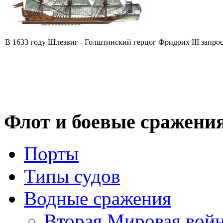
В 1633 году Шлезвиг - Голштинский герцог Фридрих III запроси
Флот
и боевые сражени
Порты
Типы судов
Водные сражения
Вторая Мировая вой