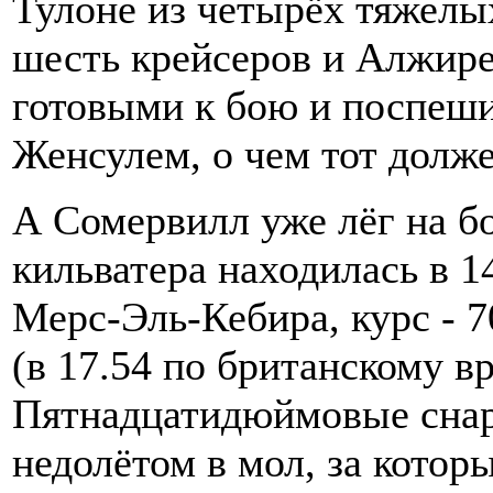
Тулоне из четырёх тяжелы
шесть крейсеров и Алжире
готовыми к бою и поспеши
Женсулем, о чем тот долж
А Сомервилл уже лёг на бо
кильватера находилась в 1
Мерс-Эль-Кебира, курс - 70
(в 17.54 по британскому в
Пятнадцатидюймовые снар
недолётом в мол, за котор