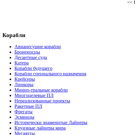
<<
Корабли
Авианесущие корабли
Броненосцы
Десантные суда
Катера
Корабли будущего
Корабли специального назначения
Крейсеры
Линкоры
Минно-тральные корабли
Многоцелевые ПЛ
Нереализованные проекты
Ракетные ПЛ
Фрегаты
Эсминцы
Исторически знаменитые Лайнеры
Круизные лайнеры мира
Мегаяхты