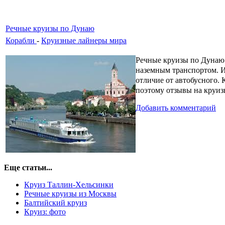
Речные круизы по Дунаю
Корабли
-
Круизные лайнеры мира
Речные круизы по Дунаю 
наземным транспортом. Им
отличие от автобусного. 
поэтому отзывы на круиз
Добавить комментарий
Еще статьи...
Круиз Таллин-Хельсинки
Речные круизы из Москвы
Балтийский круиз
Круиз: фото