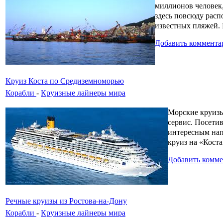
миллионов человек,
здесь повсюду расп
известных пляжей. 
Добавить коммента
Круиз Коста по Средиземноморью
Корабли
-
Круизные лайнеры мира
Морские круизы
сервис. Посети
интересным нап
круиз на «Коста
Добавить комм
Речные круизы из Ростова-на-Дону
Корабли
-
Круизные лайнеры мира