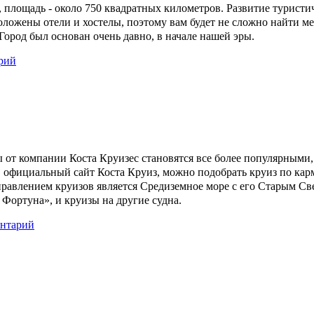
 площадь - около 750 квадратных километров. Развитие туристи
оложены отели и хостелы, поэтому вам будет не сложно найти м
Город был основан очень давно, в начале нашей эры.
рий
 от компании Коста Круизес становятся все более популярными,
в официальный сайт Коста Круиз, можно подобрать круиз по ка
равлением круизов является Средиземное море с его Старым Све
 Фортуна», и круизы на другие судна.
ентарий