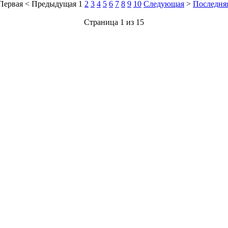
Первая
<
Предыдущая
1
2
3
4
5
6
7
8
9
10
Следующая
>
Последня
Страница 1 из 15