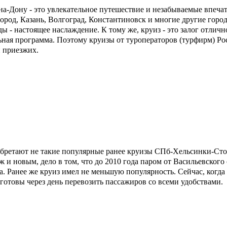
-на-Дону - это увлекательное путешествие и незабываемые впеч
род, Казань, Волгоград, Константиновск и многие другие города
ды - настоящее наслаждение. К тому же, круиз - это залог отличн
ьная программа. Поэтому круизы от туроператоров (турфирм) Ро
и приезжих.
обретают не такие популярные ранее круизы СПб-Хельсинки-Ст
ж и новым, дело в том, что до 2010 года паром от Васильевског
. Ранее же круиз имел не меньшую популярность. Сейчас, когда 
готовы через день перевозить пассажиров со всеми удобствами.