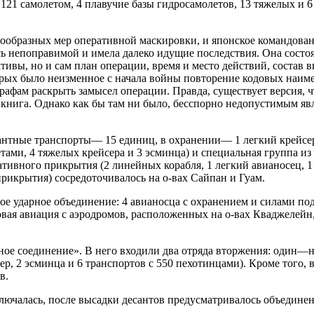
о 121 самолетом, 4 плавучие базы гидросамолетов, 13 тяжелых и
нообразных мер оперативной маскировки, и японское командован
ь непоправимой и имела далеко идущие последствия. Она состоя
тивы, но и сам план операции, время и место действий, состав
рых было неизменное с начала войны повторение кодовых наиме
афам раскрыть замысел операции. Правда, существует версия, чт
я книга. Однако как бы там ни было, бесспорно недопустимым явл
антные транспорты— 15 единиц, в охранении— 1 легкий крейсе
ами, 4 тяжелых крейсера и 3 эсминца) и специальная группа из 
тивного прикрытия (2 линейных корабля, 1 легкий авианосец, 1 
прикрытия) сосредоточивалось на о-вах Сайпан и Гуам.
е ударное объединение: 4 авианосца с охранением и силами под
зовая авиация с аэродромов, расположенных на о-вах Кваджелейн,
ое соединение». В него входили два отряда вторжения: один—на 
сер, 2 эсминца и 6 транспортов с 550 пехотинцами). Кроме того
в.
ключалась, после высадки десантов предусматривалось объедин