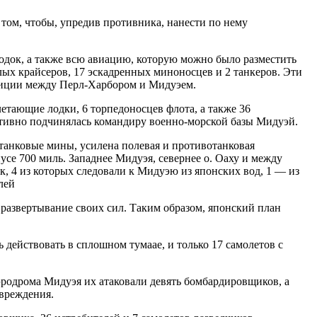
том, чтобы, упредив противника, нанести по нему
одок, а также всю авиацию, которую можно было разместить
елых крайсеров, 17 эскадренных миноносцев и 2 танкеров. Эти
озиции между Перл-Xapбopoм и Мидуэем.
летающие лодки, 6 торпедоносцев флота, а также 36
тивно подчинялась командиру военно-морской базы Мидуэй.
анковые мины, усилена полевая и противотанковая
усе 700 миль. Западнее Мидуэя, севернее о. Оаху и между
, 4 из которых следовали к Мидуэю из японских вод, 1 — из
лей
азвертывание своих сил. Таким образом, японский план
 действовать в сплошном тумаае, и только 17 самолетов с
эродрома Мидуэя их атаковали девять бомбардировщиков, а
вреждения.