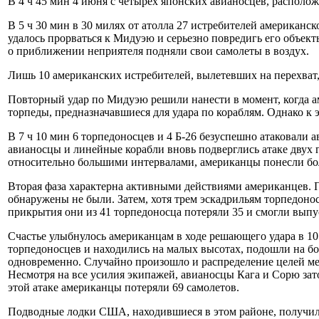
В 4 ч 45 мин 4 июня с четырех японских авианосцев, располож
В 5 ч 30 мин в 30 милях от атолла 27 истребителей америка
удалось прорваться к Мидуэю и серьезно повредигь его объе
о приближении неприятеля подняли свои самолеты в воздух.
Лишь 10 американских истребителей, вылетевших на перехват
Повторный удар по Мидуэю решили нанести в момент, когда ам
торпеды, предназначавшиеся для удара по кораблям. Однако к
В 7 ч 10 мин 6 торпедоносцев и 4 Б-26 безуспешно атаковали 
авианосцы и линейные корабли вновь подверглись атаке двух 
относительно большими интервалами, американцы понесли боль
Вторая фаза характерна активными действиями американцев. 
обнаружены не были. Затем, хотя трем эскадрильям торпедонос
прикрытия они из 41 торпедоносца потеряли 35 и смогли выпус
Счастье улыбнулось американцам в ходе решающего удара в 10
торпедоносцев и находились на малых высотах, подошли на бол
одновременно. Случайно произошло и распределение целей ме
Несмотря на все усилия экипажей, авианосцы Кага и Сорю зат
этой атаке американцы потеряли 69 самолетов.
Подводные лодки США, находившиеся в этом районе, получили