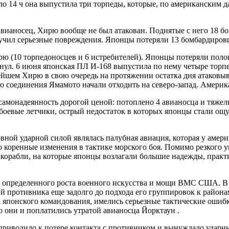
ло 14 ч она выпустила три торпеды, которые, по американским 
авианосец, Хирю вообще не был атакован. Поднятые с него 18 б
олучил серьезные повреждения. Японцы потеряли 13 бомбардиров
рю (10 торпедоносцев и 6 истребителей). Японцы потеряли поло
онул. 6 июня японская ПЛ И-168 выпустила по нему четыре торпе
ейшем Хирю в свою очередь на протяжении остатка дня атаковы
ю соединения Ямамото начали отходить на северо-запад. Америка
онадеянность доpoгoй ценой: потоплено 4 авианосца и тяжелый
 боевые летчики, острый недостаток в которых японцы стали о
овной ударной силой являлась палубная авиация, которая у амер
коренные изменения в тактике морского боя. Помимо резкого у
орабли, на которые японцы возлагали большие надежды, практич
м определенного роста военного искусства и мощи ВМС США. В 
 противника еще задолго до подхода его группировок к районам
 японского командования, имелись серьезные тактические ошибки
то они и поплатились утратой авианосца Йорктаун .
о приводило к потере контакта с противником и вынуждало ударн