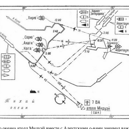
о океана атолл Мидуэй вместе с Алеутскими о-вами занимал важ