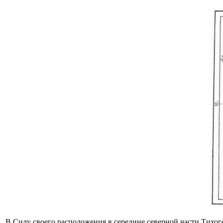
В Силу своего расположения в середине северной части Тихог