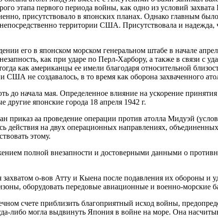
ого этапа первого периода войны, как одно из условий захвата
ненно, присутствовало в японских планах. Однако главным был
 непосредственно территории США. Присутствовала и надежда, ч
ждении его в японском морском генеральном штабе в начале апр
незапность, как при ударе по Перл-Харбору, а также в связи с у
огда как американцы ее имели благодаря относительной близости
 США не создавалось, в то время как оборона захваченного атол
ть до начала мая. Определенное влияние на ускорение принятия
 другие японские города 18 апреля 1942 г.
отдан приказ аа проведение операции против атолла Мидуэй (усл
ись действия на двух операционных направлениях, объединенны
твовать этому.
жением полной внезапности и достоверными данными о противн
захватом о-вов Атту и Кыена после подавления их обороны и уд
изоны, оборудовать передовые авиационные и военно-морские ба
ечном счете приблизить благоприятный исход войны, предопред
гда-либо могла выдвинуть Япония в войне на море. Она насчитыв