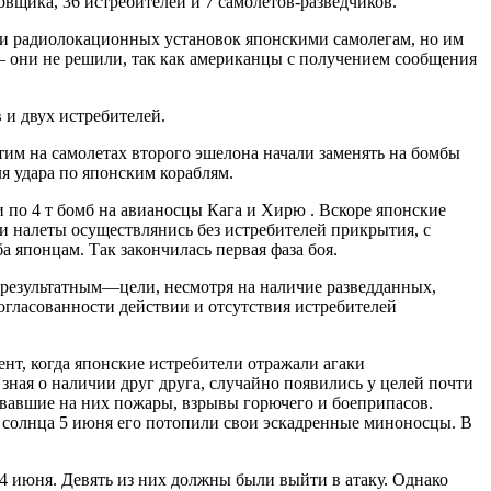
овщика, 36 истребителей и 7 самолетов-разведчиков.
щи радиолокационных установок японскими самолегам, но им
— они не решили, так как американцы с получением сообщения
и двух истребителей.
тим на самолетах второго эшелона начали заменять на бомбы
я удара по японским кораблям.
и по 4 т бомб на авианосцы Кага и Хирю . Вскоре японские
и налеты осуществлянись без истребителей прикрытия, с
 японцам. Так закончилась первая фаза боя.
зрезультатным—цели, несмотря на наличие разведданных,
согласованности действии и отсутствия истребителей
нт, когда японские истребители отражали агаки
зная о наличии друг друга, случайно появились у целей почти
звавшие на них пожары, взрывы горючего и боеприпасов.
м солнца 5 июня его потопили свои эскадренные миноносцы. В
 июня. Девять из них должны были выйти в атаку. Однако