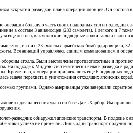
ном вскрытии разведкой плана операции японцев. Он состоял в 
не операции большую часть своих надводных сил и подводных л
нение в составе 3 авианосцев (233 самолета), 1 легкого и 7 тяж
дуэя еще до того, как японские подводные лодки заняли свои п
 самолетов, иэ них: 23 тяжелых армейских бомбардировщика, 32 
хоты. Вся авиаций управлялась единым командованием и опера
 обороны атолла. Были выставлены противопехотные и противот
оты. На подходе к Мидуэю систематически велась разведка в ради
пы. Кроме того, к операции привлекались еще 6 подводных лодок
лась задача перехвата и уничтожения отходящих японских кораб
семью группами. Однако американцы уже завершали скрытное р
самолеты для нанесения удара по базе Датч-Харбор. Им пришлось
азрушения.
амолет-разведчик обнаружил японские транспорты. В полдень с а
бе атаки успеха не принесли. Лишь один транспорт получил по