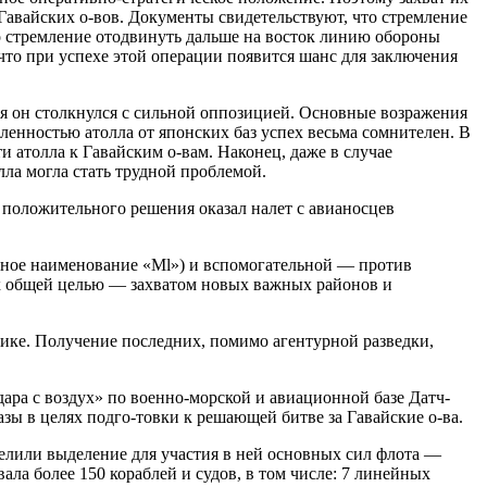
 Гавайских о-вов. Документы свидетельствуют, что стремление
о стремление отодвинуть дальше на восток линию обороны
то при успехе этой операции появится шанс для заключения
еля он столкнулся с сильной оппозицией. Основные возражения
даленностью атолла от японских баз успех весьма сомнителен. В
 атолла к Гавайским о-вам. Наконец, даже в случае
ла могла стать трудной проблемой.
 положительного решения оказал налет с авианосцев
овное наименование «Ml») и вспомогательной — против
х общей целью — захватом новых важных районов и
ике. Получение последних, помимо агентурной разведки,
ара с воздух» по военно-морской и авиационной базе Датч-
зы в целях подго-товки к решающей битве за Гавайские о-ва.
елили выделение для участия в ней основных сил флота —
ала более 150 кораблей и судов, в том числе: 7 линейных