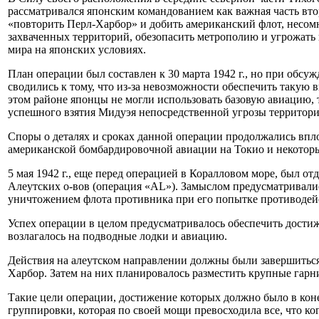
рассматривался японским командованием как важная часть втор
«повторить Перл-Харбор» и добить американский флот, несом
захваченных территорий, обезопасить метрополию и угрожать
мира на японских условиях.
План операции был составлен к 30 марта 1942 г., но при обсу
сводились к тому, что из-за невозможности обеспечить такую в
этом районе японцы не могли использовать базовую авиацию, т
успешного взятия Мидуэя непосредственной угрозы территории
Споры о деталях и сроках данной операции продолжались впло
американской бомбардировочной авиации на Токио и некоторые
5 мая 1942 г., еще перед операцией в Коралловом море, был 
Алеутских о-вов (операция «AL»). Замыслом предусматривал
уничтожением флота противника при его попытке противодейс
Успех операции в целом предусматривалось обеспечить дости
возлагалось на подводные лодки и авиацию.
Действия на алеутском направлении должны были завершиться 
Харбор. Затем на них планировалось разместить крупные гарн
Такие цели операции, достижение которых должно было в кон
группировки, которая по своей мощи превосходила все, что ко