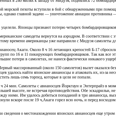
енных в 240 милях к западу от Мидуэя, поднялись 72 бомбардир
нской морской пехоты вступили в бой с обнаруженными при помо
кты, однако главной задачи — уничтожение авиации противника 
, уцелели. Японцы признают потерю четырех бомбардировщиков 
ериканские самодеты вернутся на аэродром. В соответствии с э
 этому времени американцы уже направили с Мидуэя самолеты дл
авианосец Акаги. Около 8 ч 16 летающих крепостей Б-17 сбросил
групп по 16 и 11 пикирующих бомбардировщиков. Так как все эт
шие потери в самолетах, не нанеся фактически никакого ущерба
Первый массированный (около 150 самолетов) вылет оказался бе
цев удалось найти японские авианосцы и атаковать их, из-за не
тить лишь семь торпед, которые в цели не попали.
 ч 24 мин. Самолеты с авианосцев Йорктаун и Энтерпрайз в моме
ьшей высоте, не встречая противодействия. Обе эскадрильи, не 
жду ними. Им удалось добиться попаданий в три авианосца, вы
онули вскоре после 19 ч,Акаги горел всю ночь, и перед восходо
 сведения о местонахождении японских авианосцев еще утром 4