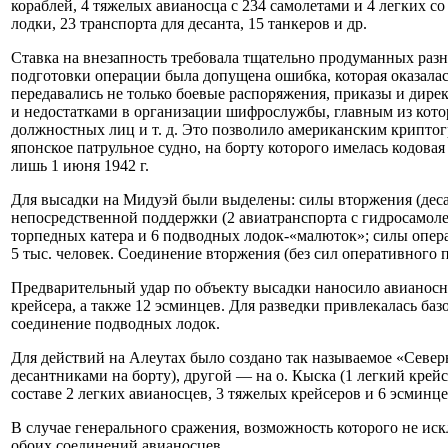
кораблей, 4 тяжелых авианосца с 234 самолетами и 4 легких с
лодки, 23 транспорта для десанта, 15 танкеров и др.
Ставка на внезапность требовала тщательно продуманных раз
подготовки операции была допущена ошибка, которая оказалас
передавались не только боевые распоряжения, приказы и дирек
и недостатками в организации шифрослужбы, главным из кото
должностных лиц и т. д. Это позволило американским криптогр
японское патрульное судно, на борту которого имелась кодова
лишь 1 июня 1942 г.
Для высадки на Мидуэй были выделены: силы вторжения (дес
непосредственной поддержки (2 авиатранспорта с гидросамолет
торпедных катера и 6 подводных лодок-«малюток»; силы опера
5 тыс. человек. Соединение вторжения (без сил оперативного 
Предварительный удар по объекту высадки наносило авианосно
крейсера, а также 12 эсминцев. Для разведки привлекалась ба
соединение подводных лодок.
Для действий на Алеутах было создано так называемое «Северн
десантниками на борту), другой — на о. Кыска (1 легкий крей
составе 2 легких авианосцев, 3 тяжелых крейсеров и 6 эсминце
В случае генерального сражения, возможность которого не ис
обоих соединений авианосцев.