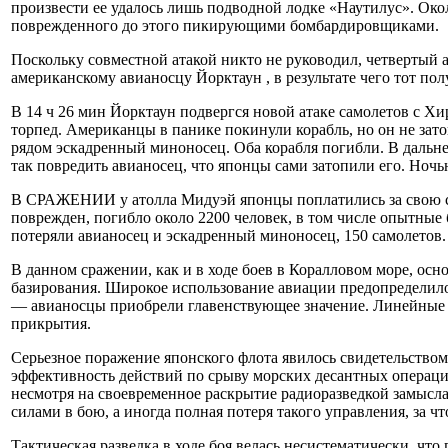
произвести ее удалось лишь подводной лодке «Наутилус». Око
поврежденного до этого пикирующими бомбардировщиками.
Поскольку совместной атакой никто не руководил, четвертый 
американскому авианосцу Йорктаун , в результате чего тот п
В 14 ч 26 мин Йорктаун подвергся новой атаке самолетов с Хи
торпед. Американцы в панике покинули корабль, но он не зат
рядом эскадренный миноносец. Оба корабля погибли. В дальн
так повредить авианосец, что японцы сами затопили его. Ночь
В СРАЖЕНИИ у атолла Мидуэй японцы поплатились за свою сам
поврежден, погибло около 2200 человек, в том числе опытные
потеряли авианосец и эскадренный миноносец, 150 самолетов.
В данном сражении, как и в ходе боев в Коралловом море, осн
базирования. Широкое использование авиации предопределило 
— авианосцы приобрели главенствующее значение. Линейные к
прикрытия.
Серьезное поражение японского флота явилось свидетельство
эффективность действий по срыву морских десантных операций
несмотря на своевременное раскрытие радиоразведкой замысла
силами в бою, а иногда полная потеря такого управления, за ч
Тактическая разведка в ходе боя велась несистематически, чт