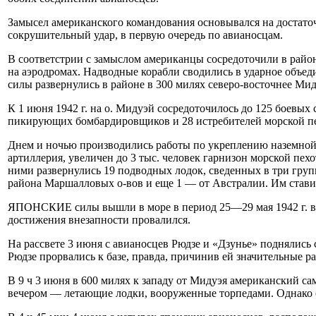
Замысел американского командования основывался на достаточ
сокрушительный удар, в первую очередь по авианосцам.
В соответстрии с замыслом американцы сосредоточили в райо
на аэродромах. Надводные корабли сводились в ударное объеди
силы развернулись в районе в 300 милях северо-восточнее Ми
К 1 июня 1942 г. на о. Мидуэй сосредоточилось до 125 боевых
пикирующих бомбардировщиков и 28 истребителей морской пе
Днем и ночью производились работы по укреплению наземной
артиллерия, увеличен до 3 тыс. человек гарнизон морской пех
ними развернулись 19 подводных лодок, сведенных в три груп
района Маршалловых о-вов и еще 1 — от Австралии. Им стави
ЯПОНСКИЕ силы вышли в море в период 25—29 мая 1942 г. во
достижения внезапности провалился.
На рассвете 3 июня с авианосцев Рюдзе и «Дзунье» поднялись 
Рюдзе прорвались к базе, правда, причинив ей значительные р
В 9 ч 3 июня в 600 милях к западу от Мидуэя американский с
вечером — летающие лодки, вооруженные торпедами. Однако о