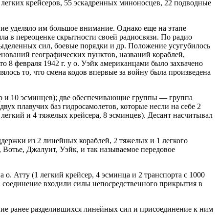
 6 легких крейсеров, 55 эскадренных миноносцев, 22 подводные
ие уделяло им большое внимание. Однако еще на этапе
ла в переоценке скрытности своей радиосвязи. По радио
 выделенных сил, боевые порядки и др. Положение усугубилось
нований географических пунктов, названий кораблей,
о 8 февраля 1942 г. у о. Уэйк американцами было захвачено
ялось то, что смена кодов впервые за войну была произведена
р и 10 эсминцев); две обеспечивающие группы — группа
двух плавучих баз гидросамолетов, которые несли на себе 2
легкий и 4 тяжелых крейсера, 8 эсминцев). Десант насчитывал
держки из 2 линейных кораблей, 2 тяжелых и 1 легкого
 Вотье, Джалуит, Уэйк, и так называемое передовое
о. Атту (1 легкий крейсер, 4 эсминца и 2 транспорта с 1000
, в соединение входили силы непосредственного прикрытия в
ение ранее разделившихся линейных сил и присоединение к ним