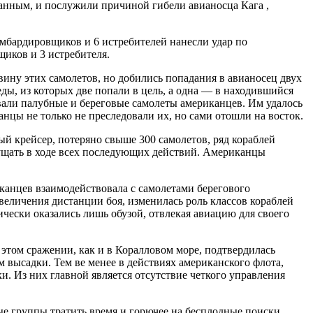
данным, и послужили причиной гибели авианосца Кага ,
омбардировщиков и 6 истребителей нанесли удар по
щиков и 3 истребителя.
вину этих самолетов, но добились попадания в авианосец двух
ды, из которых две попали в цель, а одна — в находившийся
вали палубные и береговые самолеты американцев. Им удалось
нцы не только не преследовали их, но сами отошли на восток.
 крейсер, потеряно свыше 300 самолетов, ряд кораблей
щущать в ходе всех последующих действий. Американцы
иканцев взаимодействовала с самолетами берегового
величения дистанции боя, изменилась роль классов кораблей
ески оказались лишь обузой, отвлекая авиацию для своего
этом сражении, как и в Коралловом море, подтвердилась
 высадки. Тем ве менее в действиях американского флота,
. Из них главной является отсутствие четкого управления
ые группы тратить время и горючее на бесплодные поиски.