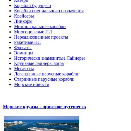
Катера
Корабли будущего
Корабли специального назначения
Крейсеры
Линкоры
Минно-тральные корабли
Многоцелевые ПЛ
Нереализованные проекты
Ракетные ПЛ
Фрегаты
Эсминцы
Исторически знаменитые Лайнеры
Круизные лайнеры мира
Мегаяхты
Легендарные парусные корабли
Старинные парусные корабли
Морские новости
Морские круизы - приятное путешеств