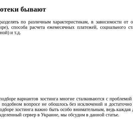
потеки бывают
зделять по различным характеристикам, в зависимости от об
ире), способа расчета ежемесячных платежей, социального с
ой) и т.д.
 подборе вариантов хостинга многие сталкиваются с проблемой
в подобном вопросе не обошлось без исключений и достаточно
одборе хостинга важно быть особо внимательным, ведь каждая 
ыделенный сервер в Украине, мы обсудим в данной статье.