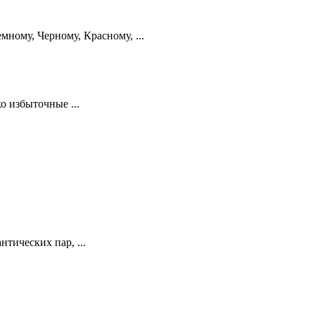
ному, Черному, Красному, ...
о избыточные ...
тических пар, ...