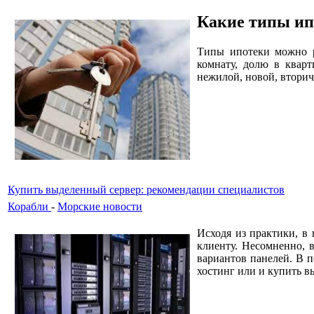
Какие типы и
Типы ипотеки можно ра
комнату, долю в кварт
нежилой, новой, вторичн
Купить выделенный сервер: рекомендации специалистов
Корабли
-
Морские новости
Исходя из практики, в
клиенту. Несомненно, 
вариантов панелей. В п
хостинг или и купить в