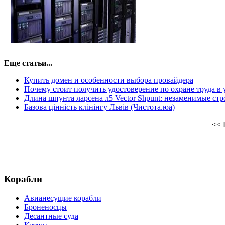
Еще статьи...
Купить домен и особенности выбора провайдера
Почему стоит получить удостоверение по охране труда в
Длина шпунта ларсена л5 Vector Shpunt: незаменимые ст
Базова цінність клінінгу Львів (Чистота.юа)
<<
Корабли
Авианесущие корабли
Броненосцы
Десантные суда