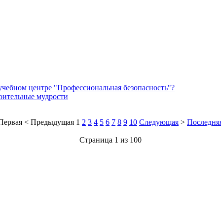
 учебном центре "Профессиональная безопасность"?
роительные мудрости
Первая
<
Предыдущая
1
2
3
4
5
6
7
8
9
10
Следующая
>
Последня
Страница 1 из 100