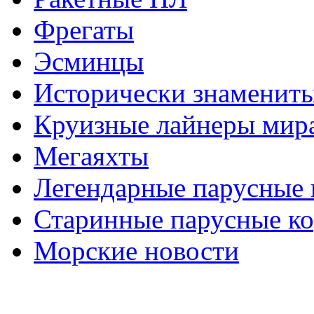
Фрегаты
Эсминцы
Исторически знаменит
Круизные лайнеры мир
Мегаяхты
Легендарные парусные 
Старинные парусные к
Морские новости