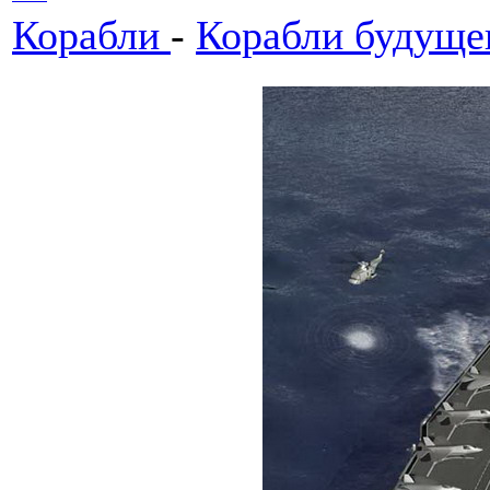
Корабли
-
Корабли будуще