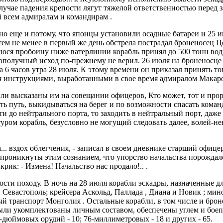
лучае падения крепости лягут тяжелой ответственностью перед 
й всем адмиралам и командирам .
но еще и потому, что японцы установили осадные батареи и 25 и
ем не менее в первый же день обстрела пострадал броненосец Це
уюся пробоину ниже ватерлинии корабль принял до 500 тонн вод
гополучный исход по-прежнему не верил. 26 июля на броненосце
6 часов утра 28 июля. К этому времени он приказал принять топ
ться инструкциями, выработанными в свое время адмиралом Макар
и высказаны им на совещании офицеров, Кто может, тот и прорвет
ть путь, выкидываться на берег и по возможности спасать команд
и до нейтрального порта, то заходить в нейтральный порт, даже
ром корабль, безусловно не могущий следовать далее, волей-не
... вздох облегчения, - записал в своем дневнике старший офиц
 проникнуты этим сознанием, что упорство начальства порождал
крик: - Измена! Начальство нас продало!.. .
ости походу. В ночь на 28 июля корабли эскадры, назначенные д
и Севастополь; крейсера Аскольд, Паллада , Диана и Новик ; ми
 транспорт Монголия . Остальные корабли, в том числе и брон
ыли укомплектованы личным составом, обеспечены углем и боепр
-дюймовых орудий - 10; 76-миллиметровых - 18 и других - 65.