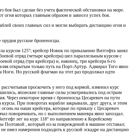
з боя был сделан без учета фактической обстановки на море.
т огня которых главным образом и зависел успех боя.
раблей своих главных сил и могли выбирать дистанцию огня и
ые орудия русские броненосцы.
шла курсом 125°; крейсер Новик по приказанию Витгефта занял
 боевой отряд (четыре крейсера) шел параллельным курсом с
евой отряд (три крейсера) и, наконец, три крейсера 6-го
авляя открытым только путь на Порт-Артур. Адмирал Того явно
ла Ноги. Но русский флагман на этот раз продолжал идти
 рассчитывая проскочить у него под кормой, изменил курс
худшились, японские главные силы усматривались под острым
я. Через некоторое время с броненосца Цесаревич на пути
курсы. При поворотах корабли закрывали, друг друга, и этим
 огонь на наши крейсера, которые по приказу с Цесаревич
чал поворачивать, но с выполнением маневра явно запоздал.
 Витгефт лег на курс 118° по направлению к Корейскому
дры Полтавой , который из-за повреждений в машине отставал;
 не имел намерения подходить к русской эскадре на дистанцию