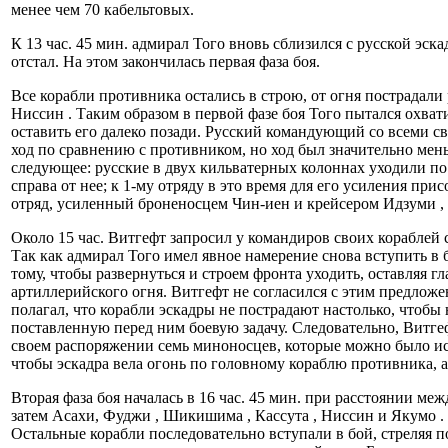
менее чем 70 кабельтовых.
К 13 час. 45 мин. адмирал Того вновь сблизился с русской эск
отстал. На этом закончилась первая фаза боя.
Все корабли противника остались в строю, от огня пострадал
Ниссин . Таким образом в первой фазе боя Того пытался охват
оставить его далеко позади. Русский командующий со всеми св
ход по сравнению с противником, но ход был значительно мень
следующее: русские в двух кильватерных колоннах уходили по 
справа от нее; к 1-му отряду в это время для его усиления пр
отряд, усиленный броненосцем Чин-иен и крейсером Идзуми , ш
Около 15 час. Витгефт запросил у командиров своих кораблей
Так как адмирал Того имел явное намерение снова вступить в
тому, чтобы развернуться и строем фронта уходить, оставляя г
артиллерийского огня. Витгефт не согласился с этим предлож
полагал, что корабли эскадры не пострадают настолько, чтобы
поставленную перед ним боевую задачу. Следовательно, Витгеф
своем распоряжении семь миноносцев, которые можно было ис
чтобы эскадра вела огонь по головному кораблю противника, а
Вторая фаза боя началась в 16 час. 45 мин. при расстоянии м
затем Асахи, Фуджи , Шикишима , Кассута , Ниссин и Якумо 
Остальные корабли последовательно вступали в бой, стреляя 