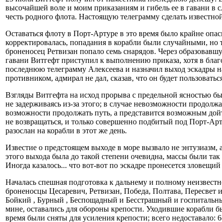
высочайшей воле и моим приказаниям и гибель ее в гавани в с
честь родного флота. Настоящую телеграмму сделать известно
Оставаться флоту в Порт-Артуре в это время было крайне опас
корректировалась, попадания в корабли были случайными, но т
броненосец Ретвизан попало семь снарядов. Через образовавш
гавани Витгефт приступил к выполнению приказа, хотя в бла
последнюю телеграмму Алексеева и назначил выход эскадры на 
противником, адмирал не дал, сказав, что он будет пользова
Взгляды Витгефта на исход прорыва с предельной ясностью был
не задерживаясь из-за этого; в случае невозможности продолжа
возможности продолжать путь, а представится возможным дойт
не возвращаться, и только совершенно подбитый под Порт-Арту
разослан на корабли в этот же день.
Известие о предстоящем выходе в море вызвало не энтузиазм, а
этого выхода была до такой степени очевидна, массы были так
Иногда казалось... что вот-вот по эскадре пронесется зловещий 
Началась спешная подготовка к дальнему и полному неизвестн
броненосцы Цесаревич, Ретвизан, Победа, Полтава, Пересвет 
Бойкий , Бурный , Беспощадный и Бесстрашный и госпитальный
мине, оставались для обороны крепости. Уходившие корабли б
время были сняты для усиления крепости; всего недоставало: 6