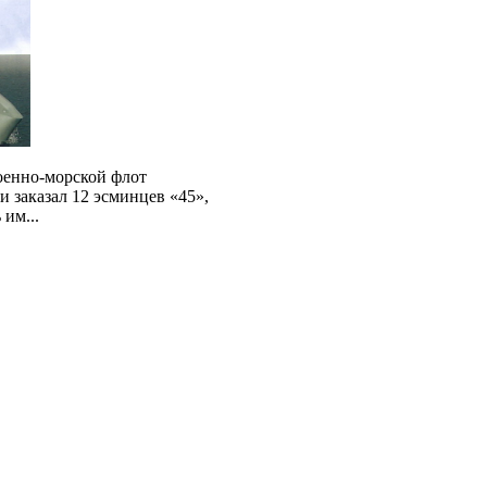
оенно-морской флот
 заказал 12 эсминцев «45»,
 им...