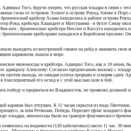
дмирал Того, будучи уверен, что русская эскадра в связи с те
лавные силы от островов Эллиот к острову Роунд, ближе к Порт-
оненосный крейсер Асама находились в районе острова Роунд; к
тер-Рока; крейсера Хашидате и Матсушима - в бухте Сикау окол
ц Чин-иен , броненосные крейсера Ниссин и Кассуга находились 
с броненосными крейсерами находился в Корейском проливе. Он
ачали выходить из внутренней гавани на рейд и занимать свои 
алящим караваном, вышла в море.
понские миноносцы и крейсера. Адмирал Того, как и 10 июня, б
онес адмиралу Алексееву: Согласно предписанию выхожу с эскад
ли против выхода, не ожидая успеха прорыва и ускоряя сдачу А
 в благоприятный его исход и с этой мыслью шли в бой.
жать победу и прорваться во Владивосток, не проявлял должной
лящий караван был отпущен. К 11 часам скрылся из вида Ляотеша
дующего, за ним Ретвизан, Победа, Пересвет (флаг младшего фла
еди эскадры, миноносцы были на траверзе флагманского броненос
появились на видимости (120 кабельтовых) около 11 час. 30 мин
джи , Шикишима и броненосные крейсера Кассуга и Ниссин .