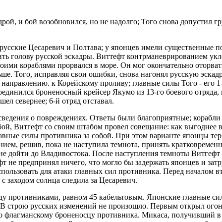
адрой, и бой возобновился, но не надолго; Того снова допустил 
и русские Цесаревич и Полтава; у японцев имели существенные
ить голову русской эскадры. Виттефт контрманеврированием укл
оими кораблями прорвался в море. Он мог окончательно оторвать
ше. Того, исправляя свои ошибки, снова нагонял русскую эскад
направлению. к Корейскому проливу; главные силы Того - его 1-
исоединился броненосный крейсер Якумо из 13-го боевого отряда,
ел севернее; 6-й отряд отставал.
 сведения о повреждениях. Ответы были благоприятные; корабл
 бой, Витгефт со своим штабом провел совещание: как выгоднее
лавные силы противника за собой. При этом варианте японцы тер
ением, решив, пока не наступила темнота, принять кратковремен
 не дойти до Владивостока. После наступления темноты Витгефт
т не предпринял ничего, что могло бы задержать японцев и затр
пользовать для атаки главных сил противника. Перед началом 
 с заходом солнца следила за Цесаревич.
ежду противниками, равном 45 кабельтовым. Японские главные с
. В строю русских изменений не произошло. Первым открыл огон
по флагманскому броненосцу противника. Микаса, получивший в 