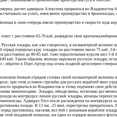
мерно, расчет адмирала Алексеева прорваться во Владивосток бе
считывать на успех, имея явное преимущество в броненосцах, о
 японцы в свою очередь имели преимущество в скорости хода ко
 в ответ с расстояния 65-70 каб. разрядили свои крупнокалиберн
Русская эскадра, как уже говорилось, в кильватерной колонне 
 отряд) перерезал курс эскадры на расстоянии около 75 каб. 3-й
на расстоянии до 80-85 каб. тоже параллельным курсом шел 5-й бо
 100 каб. Таким образом, японцы окружали русскую эскадру, ост
нул : обратно в Порт-Артур под огонь осадной артиллерии генера
м японским боевым отрядом головы своей кильватерной колонны и
урсах, при этом условия стрельбы для русских кораблей явно у
сти прорваться во Владивосток и этому подчинял свои действи
ми миноносцами. Эскадра, обходя мины, несколько раз меняла 
проходя на контркурсе линию русской эскадры, японцы перенесли
 миноносцы. Адмирал Того после расхождения на контркурсах на
ротивника позади. В 13 час. 25 мин. перестрелка прекратилась.
й отряд противника, нагоняя, вел бой с концевым кораблем эска
 этой неудачной попытки, ни один из отрядов японского флота