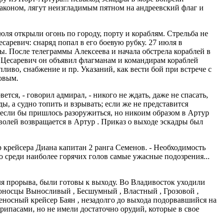
законом, лягут неизгладимым пятном на андреевский флаг и
юля открыли огонь по городу, порту и кораблям. Стрельба не
саревич: снаряд попал в его боевую рубку. 27 июля в
ы. После телеграммы Алексеева и начала обстрела кораблей в
 Цесаревич он объявил флагманам и командирам кораблей
ливо, снабжение и пр. Указаний, как вести бой при встрече с
овым.
ся, - говорил адмирал, - никого не ждать, даже не спасать,
ы, а судно топить и взрывать; если же не представится
 если бы пришлось разоружиться, но никоим образом в Артур
волей возвращается в Артур . Приказ о выходе эскадры был
ер крейсера Диана капитан 2 ранга Семенов. - Необходимость
о среди наиболее горячих голов самые ужасные подозрения...
ля прорыва, были готовы к выходу. Во Владивосток уходили
ноносцы Выносливый , Бесшумный , Властный , Грозовой ,
еносный крейсер Баян , незадолго до выхода подорвавшийся на
ипасами, но не имели достаточно орудий, которые в свое