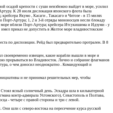
сной осадой крепости с суши неизбежно выйдет в море, усилил
Артуру. К 28 июля дислокация японского флота была
рейсера Якумо , Касаги , Такасаго и Читозе - в 15 милях
о Порт-Артура; 1, 2 и 3-й отряды миноносцев несли блокаду
в море вблизи Порт-Артура; крейсера Итсукишима и Идзуми - у
 имел приказ не допустить в Желтое море владивостокские
места по диспозиции. Рейд был предварительно протрален. В 8
ыл своевременно извещен, какие корабли вышли в море и
рою прорываться во Владивосток. Лично и собрание флагманов
ртура, о чем доносил неоднократно . Командующий и
 инициативы и не принимал решительных мер, чтобы
н. Стоял ясный солнечный день. Эскадра шла в кильватерной
гмана контр-адмирала Ухтомского), Севастополь и Полтава,
ца - четыре с правой стороны и три с левой.
. Они шли с северо-востока на пересечение курса русской