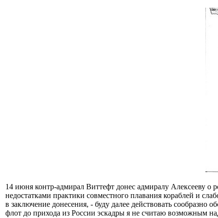
14 июня контр-адмирал Виттефт донес адмиралу Алексееву о р
недостатками практики совместного плавания кораблей и слаб
в заключение донесения, - буду далее действовать сообразно о
флот до прихода из России эскадры я не считаю возможным над