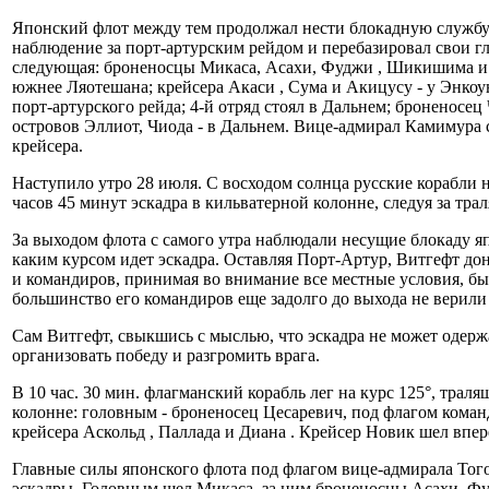
Японский флот между тем продолжал нести блокадную службу. А
наблюдение за порт-артурским рейдом и перебазировал свои г
следующая: броненосцы Микаса, Асахи, Фуджи , Шикишима и бр
южнее Ляотешана; крейсера Акаси , Сума и Акицусу - у Энкоун
порт-артурского рейда; 4-й отряд стоял в Дальнем; броненосе
островов Эллиот, Чиода - в Дальнем. Вице-адмирал Камимура 
крейсера.
Наступило утро 28 июля. С восходом солнца русские корабли н
часов 45 минут эскадра в кильватерной колонне, следуя за тр
За выходом флота с самого утра наблюдали несущие блокаду я
каким курсом идет эскадра. Оставляя Порт-Артур, Витгефт д
и командиров, принимая во внимание все местные условия, бы
большинство его командиров еще задолго до выхода не верили
Сам Витгефт, свыкшись с мыслью, что эскадра не может одер
организовать победу и разгромить врага.
В 10 час. 30 мин. флагманский корабль лег на курс 125°, тра
колонне: головным - броненосец Цесаревич, под флагом коман
крейсера Аскольд , Паллада и Диана . Крейсер Новик шел впер
Главные силы японского флота под флагом вице-адмирала Того 
эскадры. Головным шел Микаса, за ним броненосцы Асахи, Фу