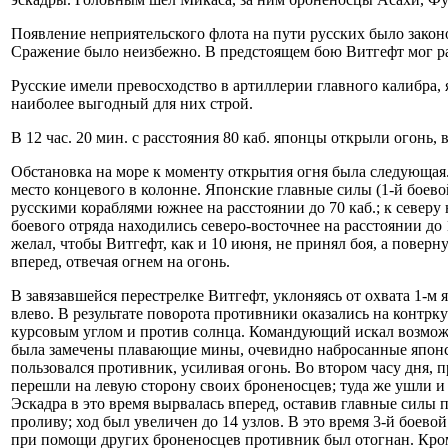
Появление неприятельского флота на пути русских было законо
Сражение было неизбежно. В предстоящем бою Витгефт мог рас
Русские имели превосходство в артиллерии главного калибра,
наиболее выгодный для них строй.
В 12 час. 20 мин. с расстояния 80 каб. японцы открыли огонь,
Обстановка на море к моменту открытия огня была следующая. 
место концевого в колонне. Японские главные силы (1-й боевой
русскими кораблями южнее на расстоянии до 70 каб.; к северу 
боевого отряда находились северо-восточнее на расстоянии до
желал, чтобы Витгефт, как и 10 июня, не принял боя, а повер
вперед, отвечая огнем на огонь.
В завязавшейся перестрелке Витгефт, уклоняясь от охвата 1-
влево. В результате поворота противники оказались на контрк
курсовым углом и против солнца. Командующий искал возможно
была замечены плавающие мины, очевидно набросанные японски
пользовался противник, усиливая огонь. Во втором часу дня, 
перешли на левую сторону своих броненосцев; туда же ушли и
Эскадра в это время вырвалась вперед, оставив главные силы п
проливу; ход был увеличен до 14 узлов. В это время 3-й боево
при помощи других броненосцев противник был отогнан. Кроме