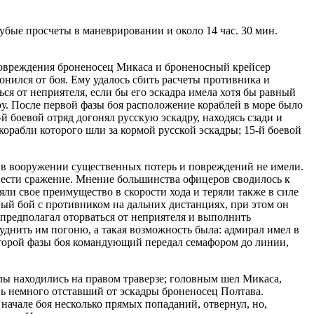
грубые просчеты в маневрировании и около 14 час. 30 мин.
 повреждения броненосец Микаса и броненосный крейсер
онился от боя. Ему удалось сбить расчеты противника и
ся от неприятеля, если бы его эскадра имела хотя бы равный
ру. После первой фазы боя расположение кораблей в море было
й боевой отряд догонял русскую эскадру, находясь сзади и
 корабли которого шли за кормой русской эскадры; 15-й боевой
и в вооружении существенных потерь и повреждений не имели.
 вести сражение. Мнение большинства офицеров сводилось к
яли свое преимущество в скорости хода и теряли также в силе
ный бой с противником на дальних дистанциях, при этом он
 предполагал оторваться от неприятеля и выполнить
уднить им погоню, а такая возможность была: адмирал имел в
второй фазы боя командующий передал семафором до линии,
илы находились на правом траверзе; головным шел Микаса,
ь немного отставший от эскадры броненосец Полтава.
начале боя несколько прямых попаданий, отвернул, но,