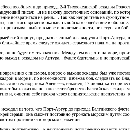
ебоеспособным и до прихода 2-й Тихоокеанской эскадры Рожест
андующий писал: ...я не нахожу достаточных оснований, по кот
ение возвратиться на рейд... . Так как неприятель на сухопутно
зы, а до этого времени оказывать войскам содействие в обороне
к приказывал выйти в море и по возможности, не вступая в бой 
армейский корпус, предназначенный для выручки Порт-Артура, п
в ближайшее время следует ожидать серьезного нажима на проти
оре, он не будет иметь значения. Между тем все, что на море, п
о выход и эскадры из Артура... будьте бдительны и не пропуск
временно с письмом, вопрос о выходе эскадры был уже поставлен
адрой в море и, по возможности, избежав боя, следовать во Вл
я до тех нор, пока Алексеев, наконец, 17 июля.( категоричес
может быть оказана не ранее сентября и что Балтийская эскадра 
гию и, очистив себе проход через неприятельские препятствия, 
сходил из того, что Порт-Артур до прихода Балтийского флота н
крейсерами, она сможет постоянно угрожать морским путям соо
 флотом противника в морском сражении
новь подтверждаю... к неуклонному исполнению вывести эскадр