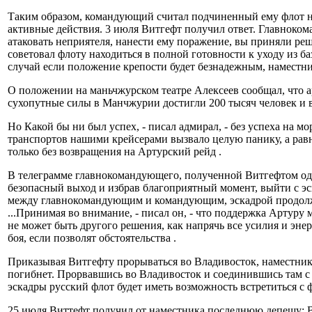
Таким образом, командующий считал подчиненный ему флот н
активные действия. 3 июля Витгефт получил ответ. Главноком
атаковать неприятеля, нанести ему поражение, вы приняли реш
советовал флоту находиться в полной готовности к уходу из ба
случай если положение крепости будет безнадежным, наместни
О положении на маньчжурском театре Алексеев сообщал, что 
сухопутные силы в Манчжурии достигли 200 тысяч человек и 
Но Какой бы ни был успех, - писал адмирал, - без успеха на м
транспортов нашими крейсерами вызвало целую панику, а равн
только без возвращения на Артурский рейд .
В телеграмме главнокомандующего, полученной Витгефтом одно
безопасный выход и избрав благоприятный момент, выйти с эск
между главнокомандующим и командующим, эскадрой продолжалс
...Принимая во внимание, - писал он, - что поддержка Артуру 
не может быть другого решения, как напрячь все усилия и энер
боя, если позволят обстоятельства .
Приказывая Витгефту прорываться во Владивосток, наместник и
погибнет. Прорвавшись во Владивосток и соединившись там с 
эскадры русский флот будет иметь возможность встретиться с
25 июля Виттефт получил от наместника последнюю депешу: В