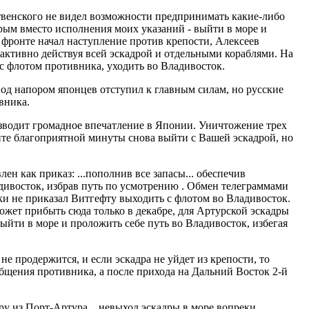
венского не видел возможности предпринимать какие-либо
орым вместо исполнения моих указаний - выйти в море и
м фронте начал наступление против крепости, Алексеев
, активно действуя всей эскадрой и отдельными кораблями. На
с флотом противника, уходить во Владивосток.
од напором японцев отступил к главным силам, но русские
вника.
роизводит громадное впечатление в Японии. Уничтожение трех
айте благоприятной минуты снова выйти с Вашей эскадрой, но
 как приказ: ...пополнив все запасы... обеспечив
адивосток, избрав путь по усмотрению . Обмен телеграммами
ки не приказал Витгефту выходить с флотом во Владивосток.
может прибыть сюда только в декабре, для Артурской эскадры
выйти в море и проложить себе путь во Владивосток, избегая
е продержится, и если эскадра не уйдет из крепости, то
бщения противника, а после прихода на Дальний Восток 2-й
у из Порт-Артура... невыход эскадры в море вопреки