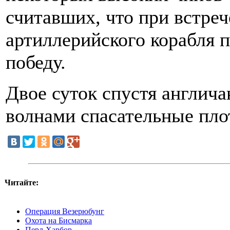
считавших, что при встреч
артиллерийского корабля 
победу.
Двое суток спустя англич
волнами спасательные пло
Читайте:
Операция Везерюбунг
Охота на Бисмарка
Перл-Харбор