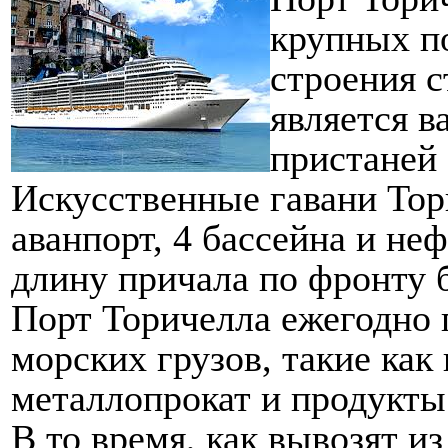
крупных по
строения с
является 
пристаней
Искусственные гавани Тор
аванпорт, 4 бассейна и не
длину причала по фронту б
Порт Торичелла ежегодно 
морских грузов, такие как
металлопрокат и продукт
В то время, как вывозят из