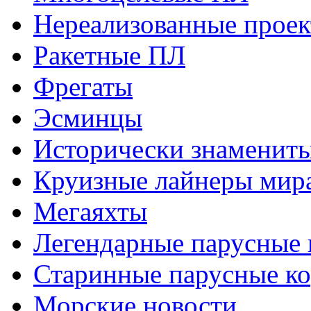
Нереализованные прое
Ракетные ПЛ
Фрегаты
Эсминцы
Исторически знаменит
Круизные лайнеры мир
Мегаяхты
Легендарные парусные 
Старинные парусные к
Морские новости