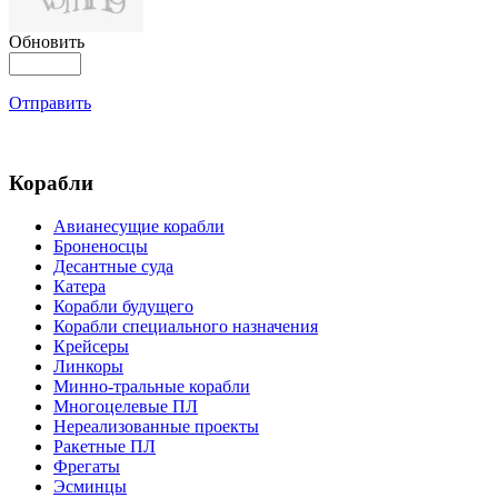
Обновить
Отправить
Корабли
Авианесущие корабли
Броненосцы
Десантные суда
Катера
Корабли будущего
Корабли специального назначения
Крейсеры
Линкоры
Минно-тральные корабли
Многоцелевые ПЛ
Нереализованные проекты
Ракетные ПЛ
Фрегаты
Эсминцы