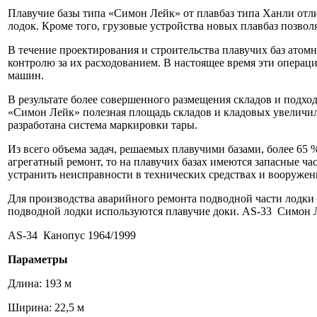
Плавучие базы типа «Симон Лейк» от плавбаз типа Ханли от
лодок. Кроме того, грузовые устройства новых плавбаз позво
В течение проектирования и строительства плавучих баз атом
контролю за их расходованием. В настоящее время эти опера
машин.
В результате более совершенного размещения складов и подхо
«Симон Лейк» полезная площадь складов и кладовых увеличилас
разработана система маркировки тары.
Из всего объема задач, решаемых плавучими базами, более 6
агрегатный ремонт, то на плавучих базах имеются запасные час
устранить неисправности в технических средствах и вооружен
Для производства аварийного ремонта подводной части лодки 
подводной лодки используются плавучие доки. AS-33 Симон 
AS-34 Канопус 1964/1999
Параметры
Длина: 193 м
Ширина: 22,5 м