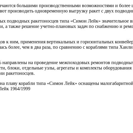
личаются большими производственными возможностями и более
ляют производить одновременную выгрузку ракет с двух подводн
ных подводных ракетоносцев типа «Симон Лейк» значительное вн
ции, а также решение учетно-плановых задач по снабжению и ре
дов к ним, применения вертикальных и горизонтальных конвейер
ь более, чем в два раза, по сравнению с кораблями типа Ханли
5 % направлены на проведение межпоходовых ремонтов подводны
ти, блоки, отдельные узлы, агрегаты и комплекты оборудования 
ии ракетоносцев.
на плаву корабли типа «Симон Лейк» оснащены малогабаритной 
Лейк 1964/1999