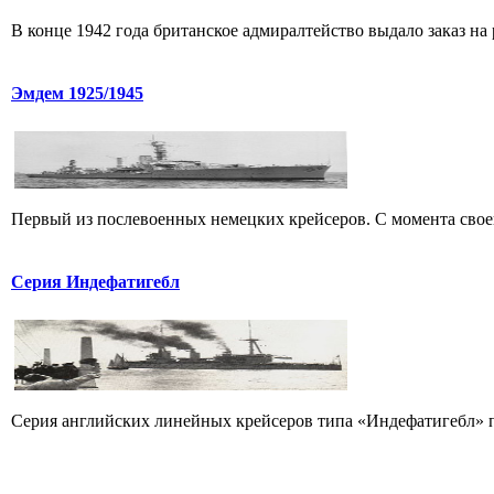
В конце 1942 года британское адмиралтейство выдало заказ на р
Эмдем 1925/1945
Первый из послевоенных немецких крейсеров. С момента своего
Серия Индефатигебл
Серия английских линейных крейсеров типа «Индефатигебл» п